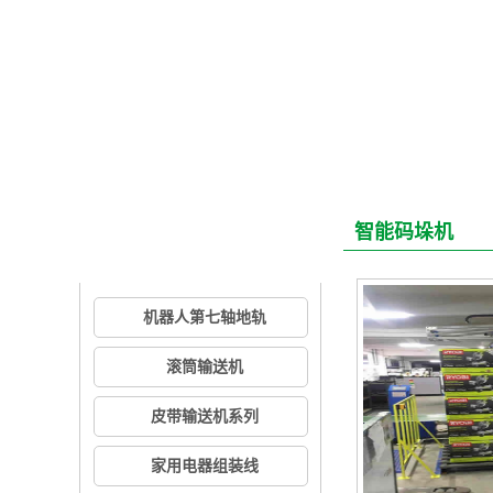
智能码垛机
线上玩球官网（中
国）官方网站中心
PRODUCT CENTER
机器人第七轴地轨
滚筒输送机
皮带输送机系列
家用电器组装线