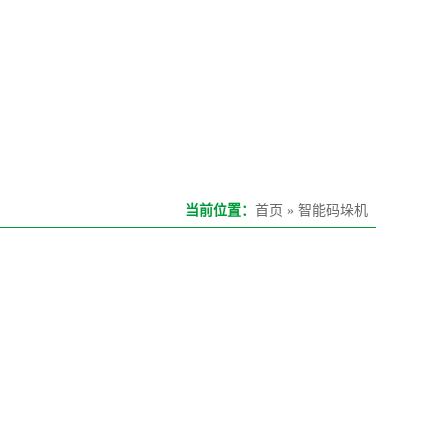
当前位置：
首页
» 智能码垛机