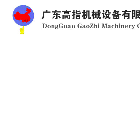
首页
关于我们
线上玩球官网（中
线上
国）官方网站中心
国）