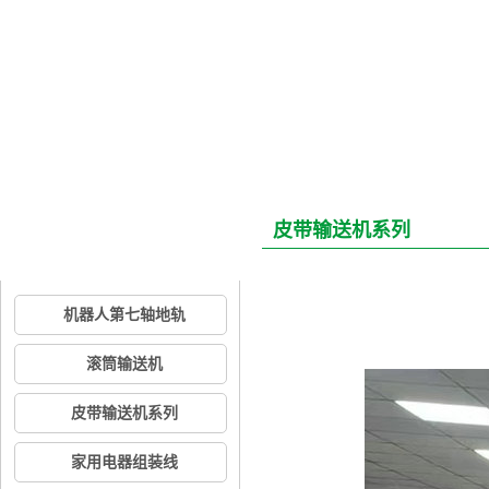
皮带输送机系列
线上玩球官网（中
国）官方网站中心
PRODUCT CENTER
机器人第七轴地轨
滚筒输送机
皮带输送机系列
家用电器组装线