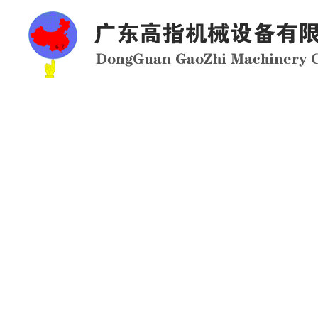
首页
关于我们
线上玩球官网（中
线上
国）官方网站中心
国）