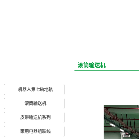
滚筒输送机
线上玩球官网（中
国）官方网站中心
PRODUCT CENTER
机器人第七轴地轨
滚筒输送机
皮带输送机系列
家用电器组装线