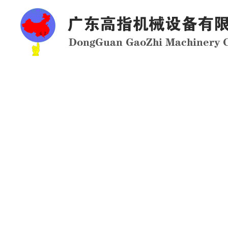
首页
关于我们
线上玩球官网（中
线上
国）官方网站中心
国）